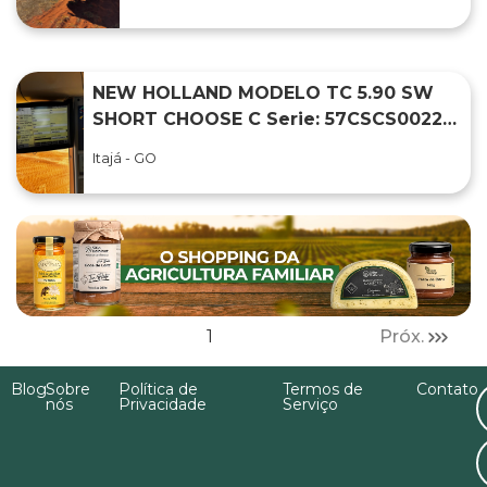
NEW HOLLAND MODELO TC 5.90 SW
SHORT CHOOSE C Serie: 57CSCS00228
ANO 2021,
Itajá - GO
1
Próx.
Blog
Sobre
Política de
Termos de
Contato
nós
Privacidade
Serviço