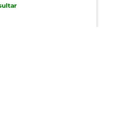
ultar
ro | Indústria da Carne e Proteína
o Rio Preto - SP
tar