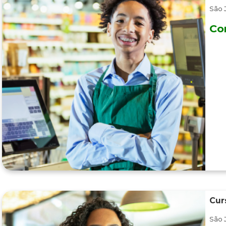
São 
Co
Cur
São 