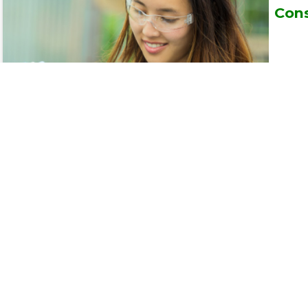
Cons
Curso Ag
Animal
São José d
Consul