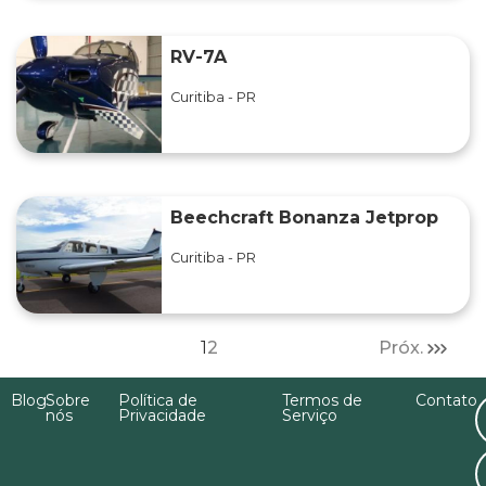
RV-7A
Curitiba - PR
Beechcraft Bonanza Jetprop
Curitiba - PR
1
2
Próx.
Blog
Sobre
Política de
Termos de
Contato
nós
Privacidade
Serviço