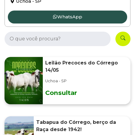
Uchôa - SP
WhatsApp
Leilão Precoces do Córrego
14/05
Uchoa - SP
Consultar
Tabapua do Córrego, berço da
Raça desde 1942!