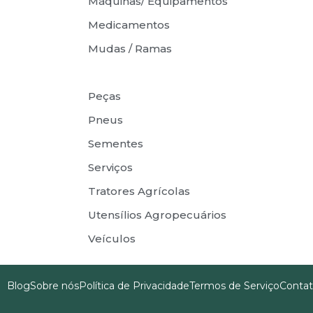
Máquinas/ Equipamentos
Medicamentos
Mudas / Ramas
Ônibus
Peças
Pneus
Sementes
Serviços
Tratores Agrícolas
Utensílios Agropecuários
Veículos
Blog
Sobre nós
Política de Privacidade
Termos de Serviço
Conta