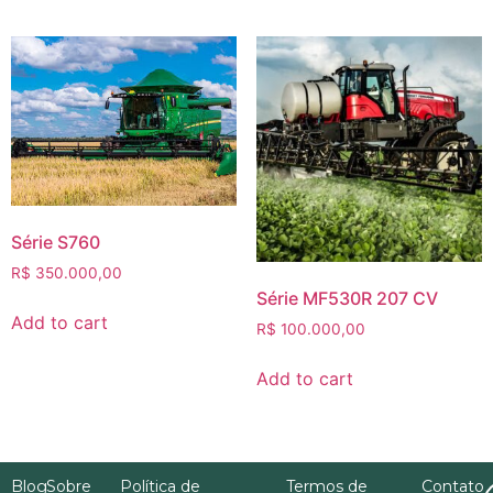
Série S760
R$
350.000,00
Série MF530R 207 CV
Add to cart
R$
100.000,00
Add to cart
Blog
Sobre
Política de
Termos de
Contato