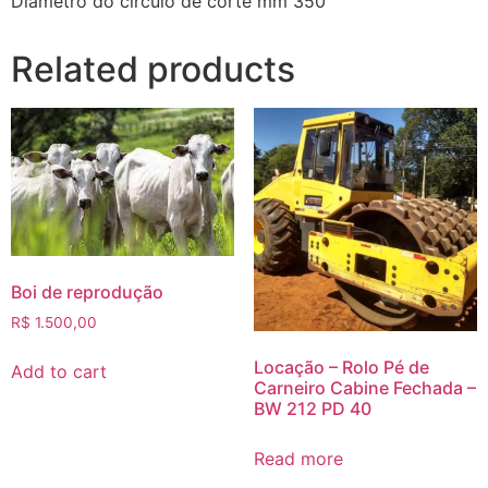
Diâmetro do círculo de corte mm 350
Related products
Boi de reprodução
R$
1.500,00
Locação – Rolo Pé de
Add to cart
Carneiro Cabine Fechada –
BW 212 PD 40
Read more