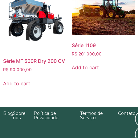
Série 1109
R$
201.000,00
Série MF 500R Dry 200 CV
Add to cart
R$
90.000,00
Add to cart
Blog
Sobre
Política de
Termos de
Contato
nós
Privacidade
Serviço