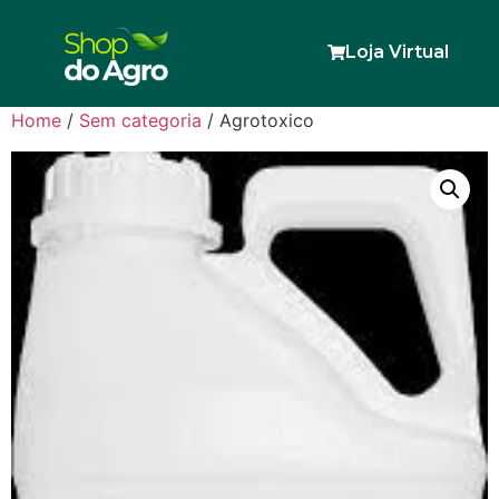
Loja Virtual
Home
/
Sem categoria
/ Agrotoxico