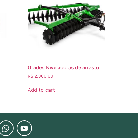
Grades​ Niveladoras de arrasto
R$
2.000,00
Add to cart