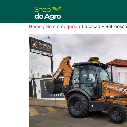
Home
/
Sem categoria
/ Locação – Retroesc