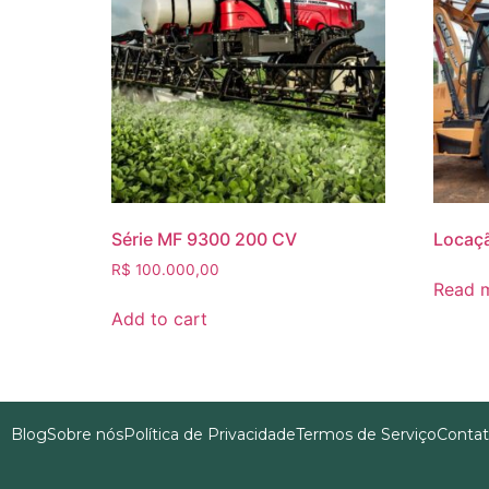
Série MF 9300 200 CV
Locaçã
R$
100.000,00
Read 
Add to cart
Blog
Sobre nós
Política de Privacidade
Termos de Serviço
Conta