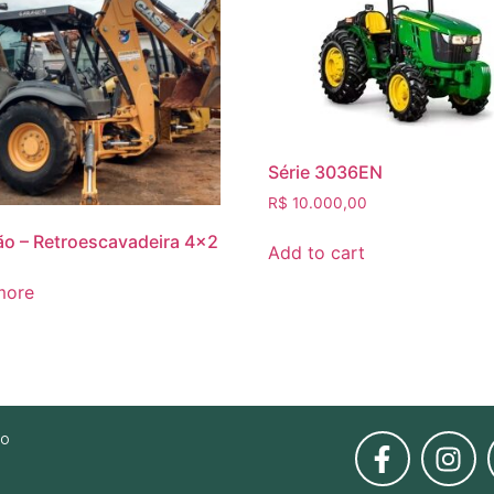
Série 3036EN
R$
10.000,00
o – Retroescavadeira 4×2
Add to cart
more
to