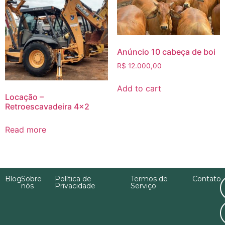
Anúncio 10 cabeça de boi
R$
12.000,00
Add to cart
Locação –
Retroescavadeira 4×2
Read more
Blog
Sobre
Política de
Termos de
Contato
nós
Privacidade
Serviço